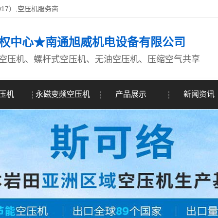
017）,空压机服务商
权中心★南通旭威机电设备有限公司
空压机、螺杆式空压机、无油空压机、压缩空气共享
压机
永磁变频空压机
产品展示
新闻资讯