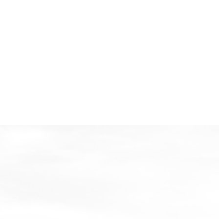
电话沟通
勘测现场
通旭威机电设备有限公司是斯可络公司在南通地区设立的销售