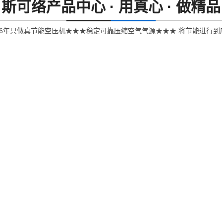
斯可络产品中心 ·
用真心 · 做精品
26年只做真节能空压机★★★稳定可靠压缩空气气源★★★ 将节能进行到