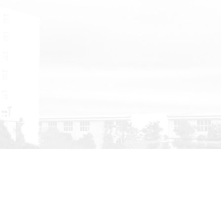
华东地区的销售、服务等业务。
司主要产品有：超能永磁系列；永磁低压机系列；永磁变频螺
心式真空泵；无油机系列，冠锋系列；冠锋超能永磁双级变频螺
磁螺杆空压机，冠锋静音无油空压机，空气悬浮离心鼓风机、磁
、离心式空压机，为华东区经销商和用户提供空气系统节能解决
能源管理。同时也在为医院等医用行业提供医用负压真空系统解
来进行定制...