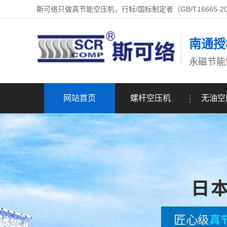
斯可络只做真节能空压机，行标/国标制定者（GB/T16665-2
南通授
永磁节能
网站首页
螺杆空压机
无油空