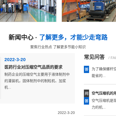
螺杆压缩机的
其实螺杆压缩机由
小雪豹永磁机生产线
工厂全景
新闻中心 ·
了解更多，才能少走弯路
聚焦行业热点 了解更多节能小知识
螺杆空压机要
为了确保螺杆
常见问答
/ FA
2022-3-20
能省的...
医药行业对压缩空气品质的要求
制药企业的压缩空气主要用于液体制剂中
空气压缩机的
的灌装机，固体制剂中的制粒机、加浆
机...
空气压缩机是
力的机...
干式无油空压
2022-3-20