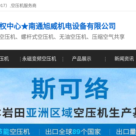
017）,空压机服务商
权中心★南通旭威机电设备有限公司
空压机、螺杆式空压机、无油空压机、压缩空气共享
压机
永磁变频空压机
产品展示
新闻资讯