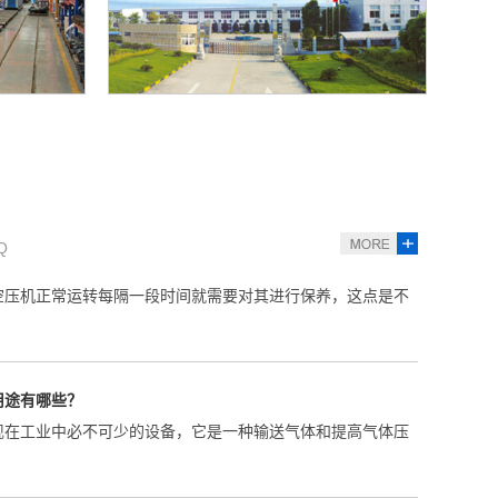
发展史
瑞典皇 家工学院教授Lysholm于1934年发明，其初...
工厂厂区
按时保养千万不能省
空压机正常运转每隔一段时间就需要对其进行保养，这点是不
Q
用途有哪些？
现在工业中必不可少的设备，它是一种输送气体和提高气体压
机如何使用保养？