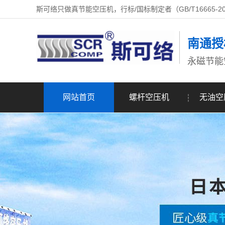
斯可络只做真节能空压机，行标/国标制定者（GB/T16665-2
南通授
永磁节能
网站首页
螺杆空压机
无油空