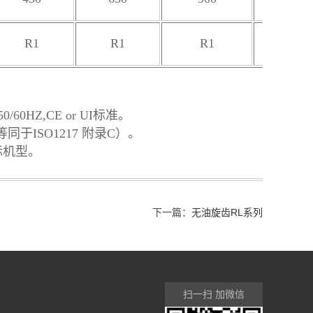
R1
R1
R1
R1
50/60HZ,CE or UI标准。
于ISO1217 附录C）。
标机型。
下一篇：
无油旋齿RL系列
扫一扫 加微信