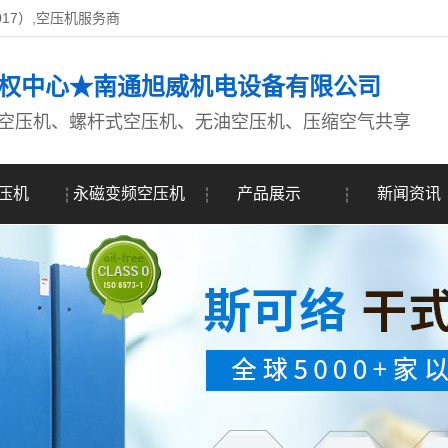
017）,空压机服务商
权中心★南通旭威机电设备有限公司
空压机、螺杆式空压机、无油空压机、压缩空气共享
压机
永磁变频空压机
产品展示
新闻资讯