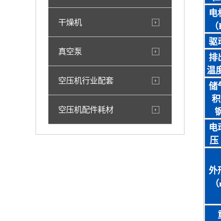
电
干燥机
（
驱
真空泵
排
温
空压机行业配套
储
积
空压机配件耗材
钢
电
压
外
（