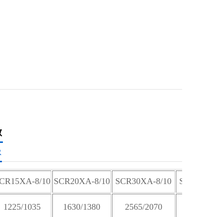
数
R
CR15XA-8/10
SCR20XA-8/10
SCR30XA-8/10
SCR40XA-
1225/1035
1630/1380
2565/2070
3420/2