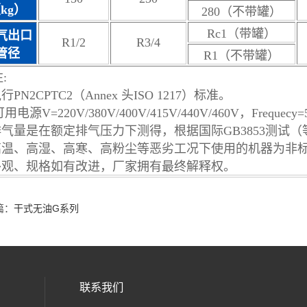
kg）
280（不带罐）
Rc1（带罐）
气出口
R1/2
R3/4
管径
R1（不带罐）
:
执行PN2CPTC2（Annex 头ISO 1217）标准。
可用电源V=220V/380V/400V/415V/440V/460V，Frequecy=
排气量是在额定排气压力下测得，根据国际GB3853测试（等同
 高温、高湿、高寒、高粉尘等恶劣工况下使用的机器为非
 外观、规格如有改进，厂家拥有最终解释权。
篇：
干式无油G系列
联系我们