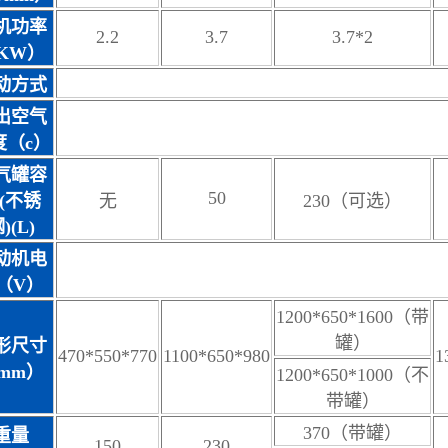
机功率
2.2
3.7
3.7*2
KW）
动方式
出空气
度（c）
气罐容
50
(不锈
无
230（可选）
)(L)
动机电
（V）
1200*650*1600（带
罐）
形尺寸
470*550*770
1100*650*980
1
mm）
1200*650*1000（不
带罐）
370（带罐）
重量
150
230