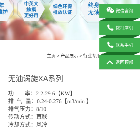
微信咨询
拨打座机
联系手机
主页
>
产品展示
>
行业专用空压机
>
返回顶部
无油涡旋XA系列
功 率：2.2-29.6【KW】
排 气 量：0.24-0.276【m3/min 】
排气压力：8/10
传动方式：直联
冷却方式：风冷