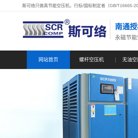
斯可络只做真节能空压机，行标/国标制定者（GB/T16665-2
南通授
永磁节能
网站首页
螺杆空压机
无油空