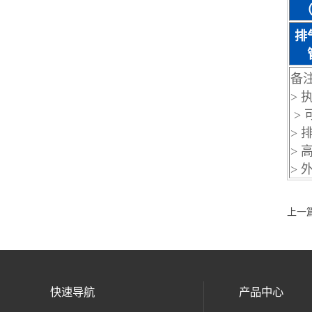
（
排
备注
> 
> 
> 
>
>
上一
快速导航
产品中心