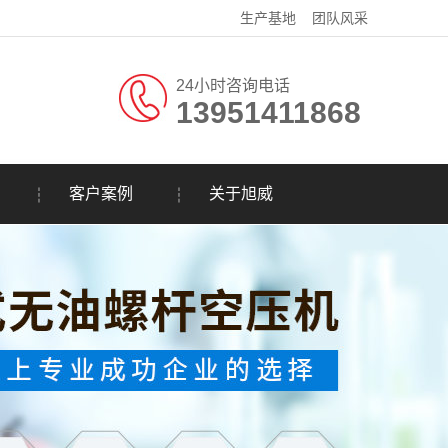
生产基地
团队风采
24小时咨询电话
13951411868
客户案例
关于旭威