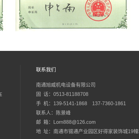
联系我们
南通旭威机电设备有限公司
固 话：0513-81188708
压
手 机：139-5141-1868
137-7360-1861
联系人：陈景峰
邮 箱：Lorn888@126.com
地 址：南通市锡通产业园区好得家装饰城19幢