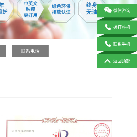
微信咨询
拨打座机
联系手机
联系电话
返回顶部