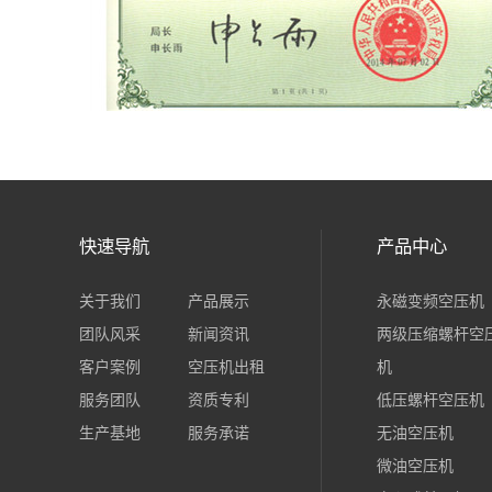
快速导航
产品中心
关于我们
产品展示
永磁变频空压机
团队风采
新闻资讯
两级压缩螺杆空
客户案例
空压机出租
机
服务团队
资质专利
低压螺杆空压机
生产基地
服务承诺
无油空压机
微油空压机