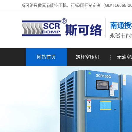
斯可络只做真节能空压机，行标/国标制定者（GB/T16665-2
南通授
永磁节能
网站首页
螺杆空压机
无油空