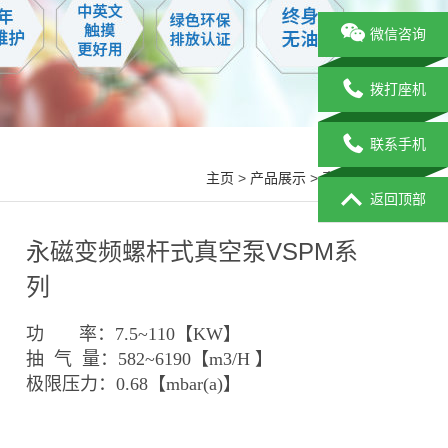
微信咨询
拨打座机
联系手机
主页
>
产品展示
>
真空泵
>
返回顶部
永磁变频螺杆式真空泵VSPM系
列
功 率：7.5~110【KW】
抽 气 量：582~6190【m3/H 】
极限压力：0.68【mbar(a)】