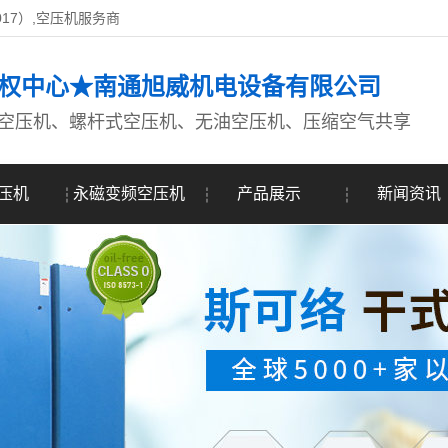
017）,空压机服务商
权中心★南通旭威机电设备有限公司
空压机、螺杆式空压机、无油空压机、压缩空气共享
压机
永磁变频空压机
产品展示
新闻资讯