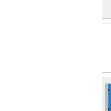
微油空压机
离心式鼓风机
行业专用空压机
螺杆式空压机
工频螺杆式空压机
离心压缩机
移动式螺杆空压机
干燥机