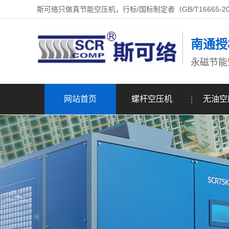
斯可络只做真节能空压机，行标/国标制定者（GB/T16665-2
南通授
永磁节能
网站首页
螺杆空压机
无油空