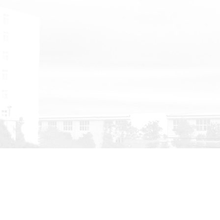
华东地区的销售、服务等业务。
司主要产品有：超能永磁系列；永磁低压机系列；永磁变频螺
心式真空泵；无油机系列，冠锋系列；冠锋超能永磁双级变频螺
磁螺杆空压机，冠锋静音无油空压机，空气悬浮离心鼓风机、磁
、离心式空压机，为华东区经销商和用户提供空气系统节能解决
能源管理。同时也在为医院等医用行业提供医用负压真空系统解
来进行定制...