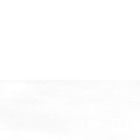
电话沟通
勘测现场
通旭威机电设备有限公司是斯可络公司在南通地区设立的销售