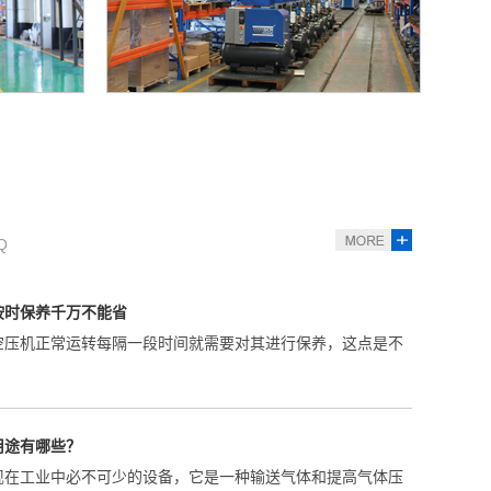
时，会将空气中含有的水分压缩后凝聚，在储气罐内，水份聚
线
工厂全景
发展史
瑞典皇 家工学院教授Lysholm于1934年发明，其初...
Q
按时保养千万不能省
空压机正常运转每隔一段时间就需要对其进行保养，这点是不
用途有哪些？
现在工业中必不可少的设备，它是一种输送气体和提高气体压