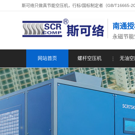
斯可络只做真节能空压机，行标/国标制定者（GB/T16665-2
南通授
永磁节能
网站首页
螺杆空压机
无油空