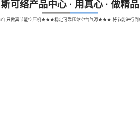
斯可络产品中心 ·
用真心 · 做精品
26年只做真节能空压机★★★稳定可靠压缩空气气源★★★ 将节能进行到