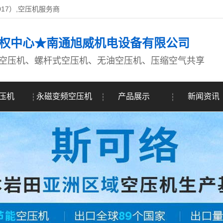
017）,空压机服务商
权中心★南通旭威机电设备有限公司
空压机、螺杆式空压机、无油空压机、压缩空气共享
压机
永磁变频空压机
产品展示
新闻资讯