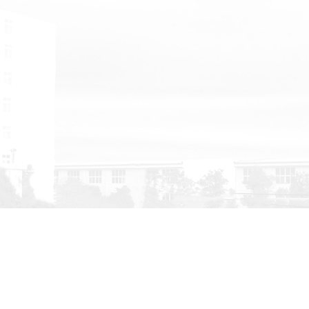
华东地区的销售、服务等业务。
司主要产品有：超能永磁系列；永磁低压机系列；永磁变频螺
心式真空泵；无油机系列，冠锋系列；冠锋超能永磁双级变频螺
磁螺杆空压机，冠锋静音无油空压机，空气悬浮离心鼓风机、磁
、离心式空压机，为华东区经销商和用户提供空气系统节能解决
能源管理。同时也在为医院等医用行业提供医用负压真空系统解
来进行定制...