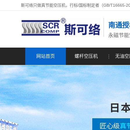
斯可络只做真节能空压机，行标/国标制定者（GB/T16665-2
南通授
永磁节能
网站首页
螺杆空压机
无油空