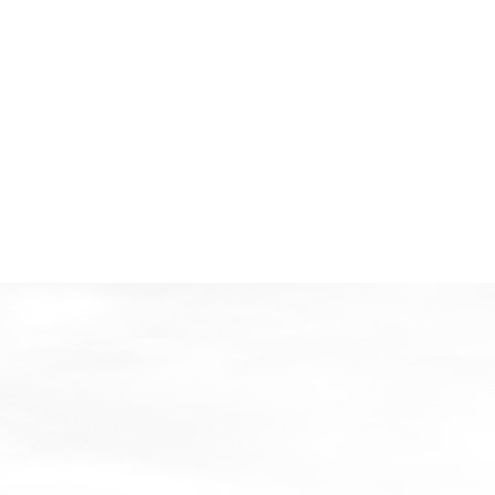
电话沟通
勘测现场
通旭威机电设备有限公司是斯可络公司在南通地区设立的销售